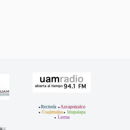
Rectoría
Azcapotzalco
Cuajimalpa
Iztapalapa
Lerma